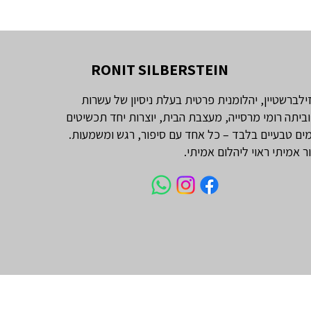
RONIT SILBERSTEIN
זילברשטיין, יהלומנית פרטית בעלת ניסיון של עשרות
וביתה רומי מרסייה, מעצבת הבית, יוצרות יחד תכשיטים
ים טבעיים בלבד – כל אחד עם סיפור, רגש ומשמעות.
ור אמיתי ראוי ליהלום אמיתי.
עי מרקיזה 1 קראט
טבעת אירוסין יהלום אובל 1 קראט
יהלום טבעי אמרלד 1 קראט
LARGE - שרשרת יהלומים 'בזל'
יהלומי צד וינטג׳
טיפאני
מחיר
מחיר
מחיר
מחיר