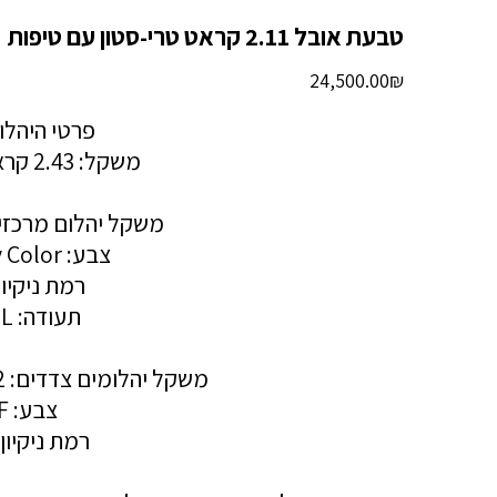
טבעת אובל 2.11 קראט טרי-סטון עם טיפות
מחיר
‏24,500.00 ‏₪
פרטי היהלו
משקל: 2.43 קראט טוטאל
משקל יהלום מרכזי: 2.11 קר
צבע: Fancy Color
רמת ניקיון: 1
תעודה: EGL
משקל יהלומים צדדים: 0.32 קראט טוטאל
צבע: F
רמת ניקיון: S