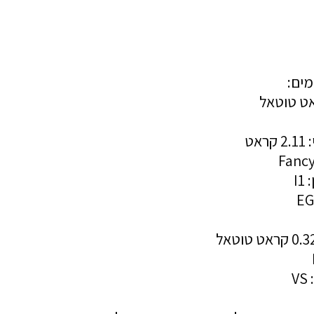
מים:
אט
I
V