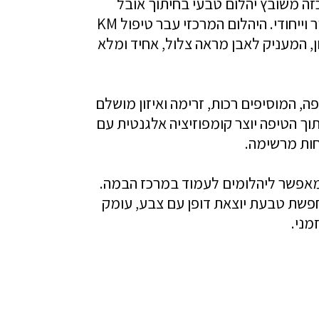
ה משובץ יהלום טבעי בחיתוך אובל
במשקל של 2.11 קרט, בגוון Fancy Color עשיר וייחודי. היהלום המרכזי עבר טיפול KM
ן, המעניק לאבן מראה צלול, אחיד ומלא
ה, המוסיפים רכות, זרימה ואיזון מושלם
יתוך הטיפה יוצר קומפוזיציה אלגנטית עם
כחות מרשימה.
ב נקי ומדויק המאפשר ליהלומים לעמוד במרכז הבמה.
חפשת טבעת יוצאת דופן עם צבע, עומק
מני.