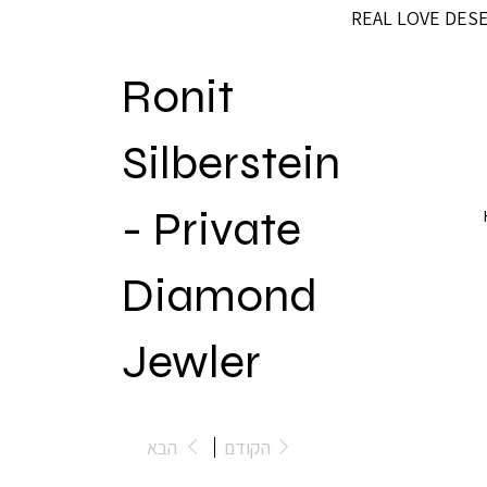
REAL LOVE DES
Ronit
Silberstein
- Private
Diamond
Jewler
הקודם
הבא