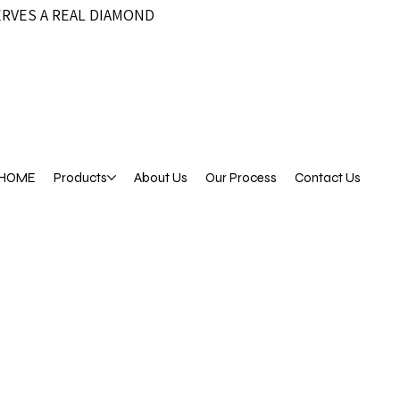
ERVES A REAL DIAMOND
HOME
Products
About Us
Our Process
Contact Us