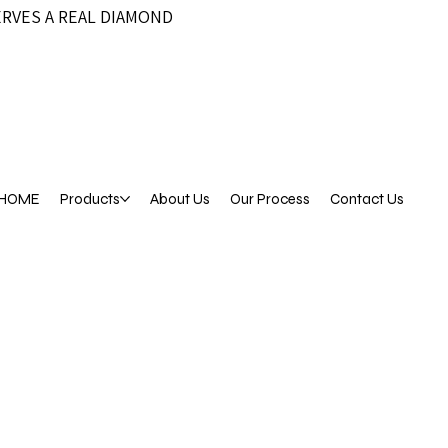
ERVES A REAL DIAMOND
HOME
Products
About Us
Our Process
Contact Us