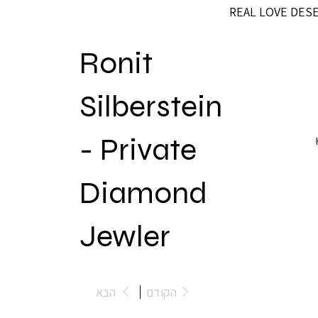
REAL LOVE DES
Ronit
Silberstein
- Private
Diamond
Jewler
הקודם
הבא