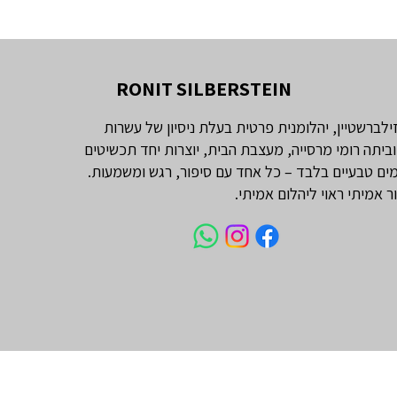
RONIT SILBERSTEIN
זילברשטיין, יהלומנית פרטית בעלת ניסיון של עשרות
וביתה רומי מרסייה, מעצבת הבית, יוצרות יחד תכשיטים
ים טבעיים בלבד – כל אחד עם סיפור, רגש ומשמעות.
ור אמיתי ראוי ליהלום אמיתי.
עי מרקיזה 1 קראט
טבעת אירוסין יהלום אובל 1 קראט
יהלום טבעי אמרלד 1 קראט
LARGE - שרשרת יהלומים 'בזל'
יהלומי צד וינטג׳
טיפאני
מחיר
מחיר
מחיר
מחיר