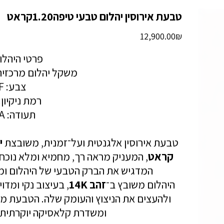
טבעת אירוסין יהלום טבעי טיפה1.20קראט
מחיר
‏12,900.00 ‏₪
פרטי היהלו
משקל יהלום מרכזית: 1.20 קר
צבע: F
רמת ניקיון: I1
תעודה: GIA
טבעת אירוסין אלגנטית ועל־זמנית, משובצת
קראט
, המעניק מראה רך, מחמיא ומלא נוכחות
המדגיש את הברק הטבעי של היהלום ומע
היהלום משובץ ב־
זהב 14K
, בעיצוב נקי ומד
ולהעצים את הניצוץ והעומק שלה. הטבעת מ
ומשדרת קלאסיקה יוקרתית ע