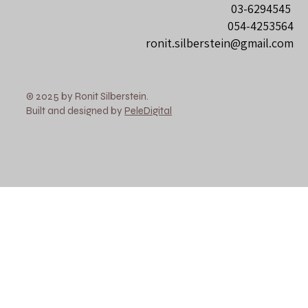
03-6294545
054-4253564
ronit.silberstein@gmail.com
© 2025 by Ronit Silberstein.
Built and designed by
PeleDigital