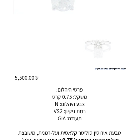
טבעת אירוסין יהלום טבעי 0.75 קרט
מחיר
‏5,500.00 ‏₪
פרטי היהלום:
משקל: 0.75 קרט
צבע היהלום: N
רמת ניקיון: VS2
תעודה: GIA
טבעת אירוסין סוליטר קלאסית ועל-זמנית, משובצת
יהלום טבעי במשקל 0.75 קראט
בחיתוך עגול,