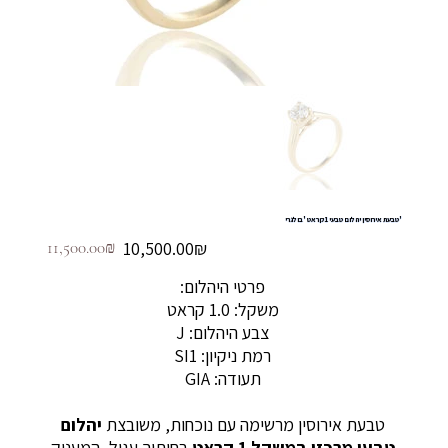
'טבעת אירוסין יהלום טבעי 1 קראט 'בולגרי
מחיר
מחיר
‏10,500.00 ‏₪
‏11,500.00 ‏₪
מבצע
מקורי
פרטי היהלום:
משקל: 1.0 קראט
צבע היהלום: J
רמת ניקיון: SI1
תעודה: GIA
טבעת אירוסין מרשימה עם נוכחות, משובצת
יהלום
טבעי מרכזי במשקל 1 קראט
בחיתוך עגול, המעניק