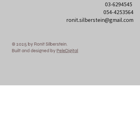
03-6294545
054-4253564
ronit.silberstein@gmail.com
© 2025 by Ronit Silberstein.
Built and designed by
PeleDigital