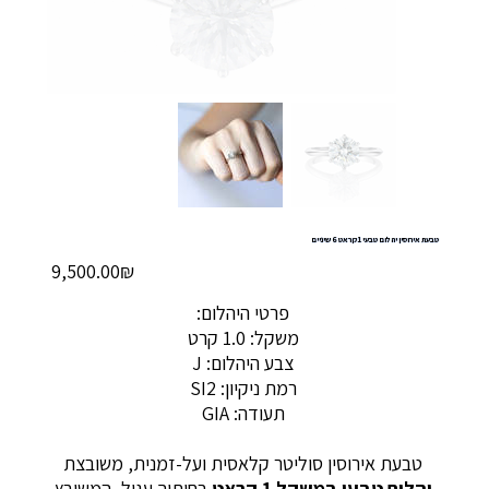
טבעת אירוסין יהלום טבעי 1 קראט 6 שיניים
מחיר
‏9,500.00 ‏₪
פרטי היהלום:
משקל: 1.0 קרט
צבע היהלום: J
רמת ניקיון: SI2
תעודה: GIA
טבעת אירוסין סוליטר קלאסית ועל-זמנית, משובצת
יהלום טבעי במשקל 1 קראט
בחיתוך עגול, המשובץ