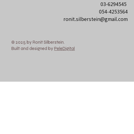
03-6294545
054-4253564
ronit.silberstein@gmail.com
© 2025 by Ronit Silberstein.
Built and designed by
PeleDigital