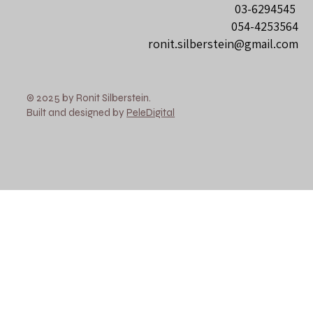
03-6294545
054-4253564
ronit.silberstein@gmail.com
© 2025 by Ronit Silberstein.
Built and designed by
PeleDigital