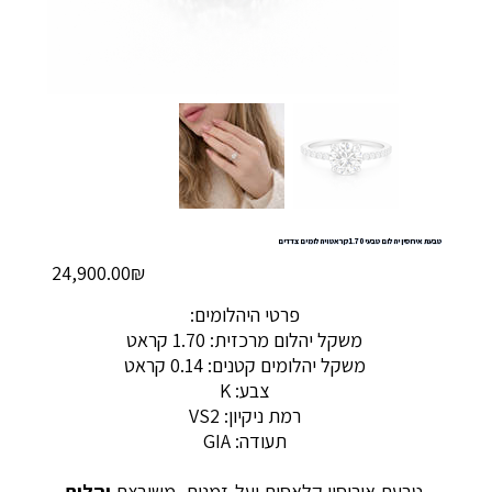
טבעת אירוסין יהלום טבעי 1.70 קראט ויהלומים צדדים
מחיר
‏24,900.00 ‏₪
פרטי היהלומים:
משקל יהלום מרכזית: 1.70 קראט
משקל יהלומים קטנים: 0.14 קראט
צבע: K
רמת ניקיון: VS2
תעודה: GIA
טבעת אירוסין קלאסית ועל-זמנית, משובצת
יהלום