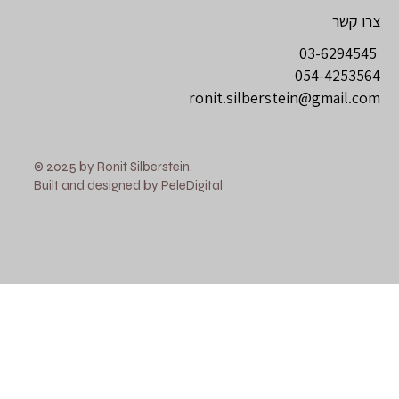
צרו קשר
03-6294545
054-4253564
ronit.silberstein@gmail.com
© 2025 by Ronit Silberstein.
Built and designed by
PeleDigital