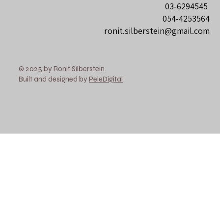
03-6294545
054-4253564
ronit.silberstein@gmail.com
© 2025 by Ronit Silberstein.
Built and designed by
PeleDigital