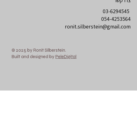
צרו קשר
03-6294545
054-4253564
ronit.silberstein@gmail.com
© 2025 by Ronit Silberstein.
Built and designed by
PeleDigital