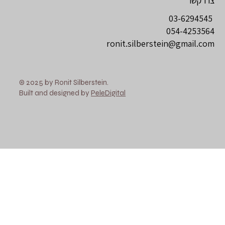
צרו קשר
03-6294545
054-4253564
ronit.silberstein@gmail.com
© 2025 by Ronit Silberstein.
Built and designed by
PeleDigital