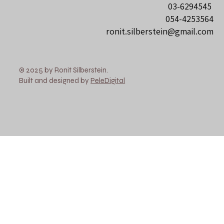
03-6294545
054-4253564
ronit.silberstein@gmail.com
© 2025 by Ronit Silberstein.
Built and designed by
PeleDigital