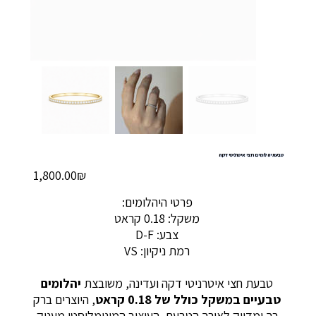
טבעת יהלומים חצי איטרניטי דקה
מחיר
‏1,800.00 ‏₪
פרטי היהלומים:
משקל: 0.18 קראט
צבע: D-F
רמת ניקיון: VS
טבעת חצי איטרניטי דקה ועדינה, משובצת
יהלומים
טבעיים במשקל כולל של 0.18 קראט
, היוצרים ברק
רך ומדויק לאורך הטבעת. העיצוב המינימליסטי מעניק