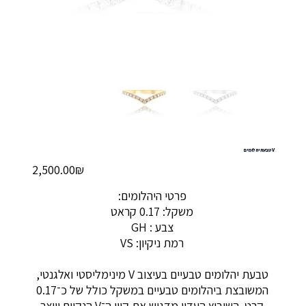
V טבעת יהלומים
מחיר
‏2,500.00 ‏₪
פרטי היהלומים:
משקל: 0.17 קראט
צבע : GH
רמת ניקיון: VS
טבעת יהלומים טבעיים בעיצוב V מינימליסטי ואלגנטי,
המשובצת ביהלומים טבעיים במשקל כולל של כ־0.17
קרט. השיבוץ העדין מדגיש את קווי ה־V הנקיים ויוצר