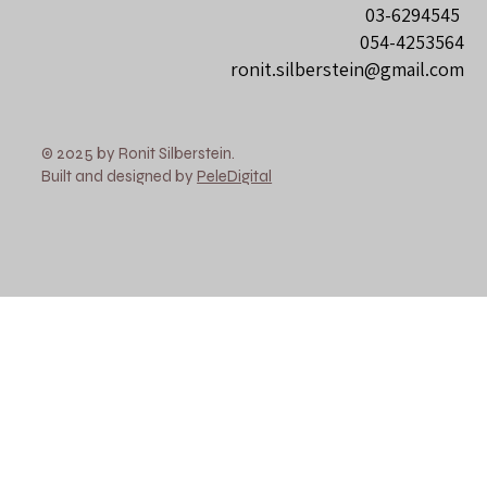
03-6294545
054-4253564
ronit.silberstein@gmail.com
© 2025 by Ronit Silberstein.
Built and designed by
PeleDigital