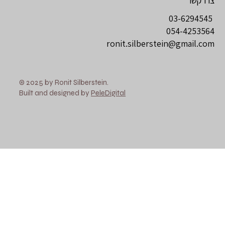
צרו קשר
03-6294545
054-4253564
ronit.silberstein@gmail.com
© 2025 by Ronit Silberstein.
Built and designed by
PeleDigital