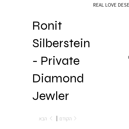
REAL LOVE DES
Ronit
Silberstein
- Private
Diamond
Jewler
הקודם
הבא