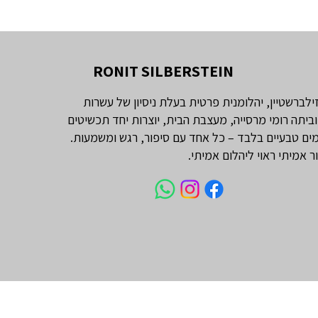
RONIT SILBERSTEIN
זילברשטיין, יהלומנית פרטית בעלת ניסיון של עשרות
וביתה רומי מרסייה, מעצבת הבית, יוצרות יחד תכשיטים
ים טבעיים בלבד – כל אחד עם סיפור, רגש ומשמעות.
ור אמיתי ראוי ליהלום אמיתי.
עי מרקיזה 1 קראט
טבעת אירוסין יהלום אובל 1 קראט
יהלום טבעי אמרלד 1 קראט
LARGE - שרשרת יהלומים 'בזל'
יהלומי צד וינטג׳
טיפאני
מחיר
מחיר
מחיר
מחיר