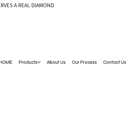
ERVES A REAL DIAMOND
HOME
Products
About Us
Our Process
Contact Us