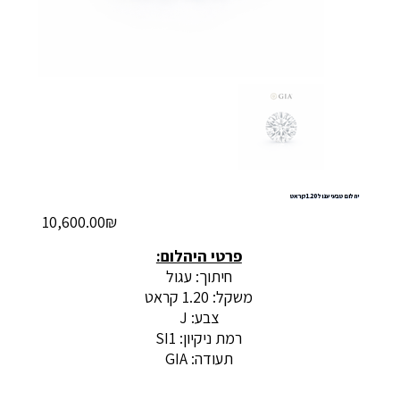
יהלום טבעי עגול 1.20 קראט
מחיר
‏10,600.00 ‏₪
פרטי היהלום:
חיתוך: עגול
משקל: 1.20 קראט
צבע: J
רמת ניקיון: SI1
תעודה: GIA