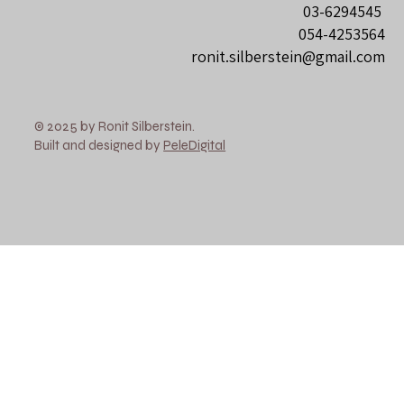
03-6294545
054-4253564
ronit.silberstein@gmail.com
© 2025 by Ronit Silberstein.
Built and designed by
PeleDigital