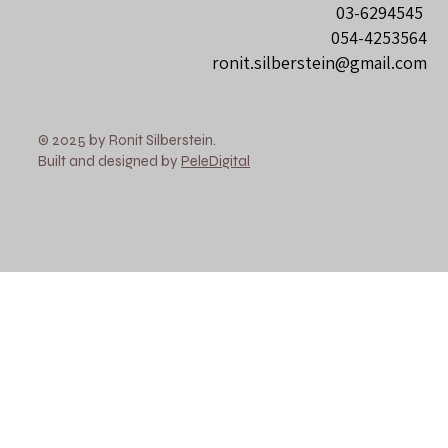
03-6294545
054-4253564
ronit.silberstein@gmail.com
© 2025 by Ronit Silberstein.
Built and designed by
PeleDigital