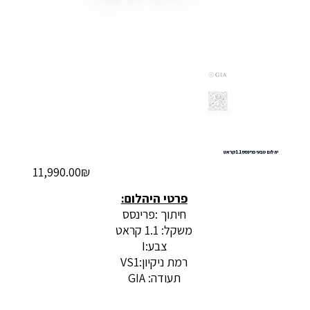
יהלום טבעי פרינסס 1.1 קראט
מחיר
‏11,990.00 ‏₪
פרטי היהלום:
חיתוך :פרינסס
משקל: 1.1 קראט
צבע:I
רמת ניקיון:VS1
תעודה: GIA