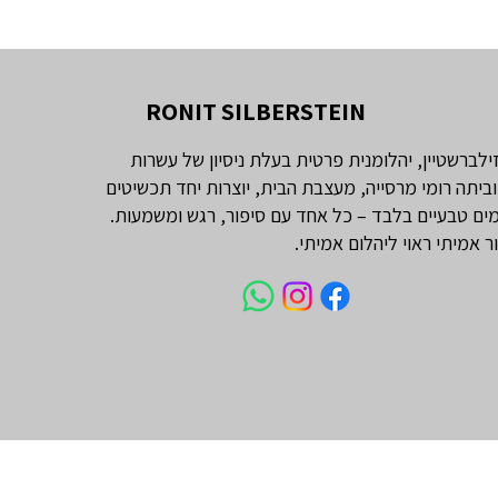
RONIT SILBERSTEIN
זילברשטיין, יהלומנית פרטית בעלת ניסיון של עשרות
וביתה רומי מרסייה, מעצבת הבית, יוצרות יחד תכשיטים
ים טבעיים בלבד – כל אחד עם סיפור, רגש ומשמעות.
ור אמיתי ראוי ליהלום אמיתי.
עי מרקיזה 1 קראט
טבעת אירוסין יהלום אובל 1 קראט
יהלום טבעי אמרלד 1 קראט
LARGE - שרשרת יהלומים 'בזל'
יהלומי צד וינטג׳
טיפאני
מחיר
מחיר
מחיר
מחיר