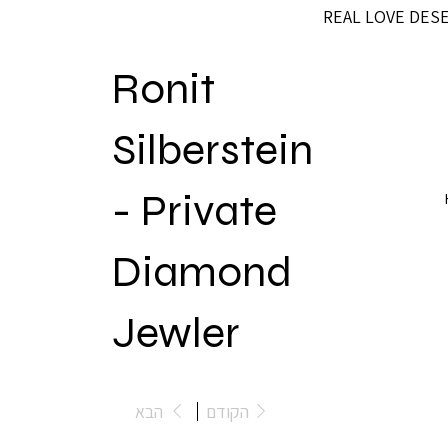
REAL LOVE DES
Ronit
Silberstein
- Private
Diamond
Jewler
הקודם
הבא