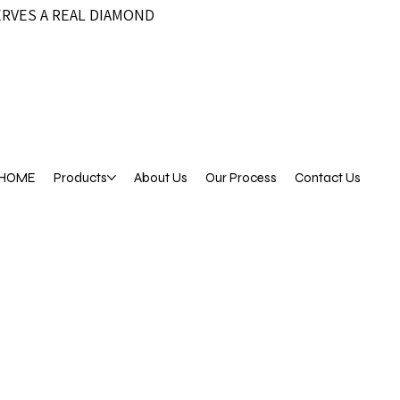
ERVES A REAL DIAMOND
HOME
Products
About Us
Our Process
Contact Us