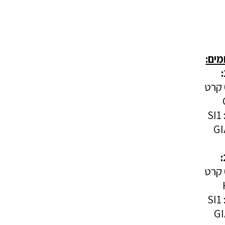
מים:
S
S