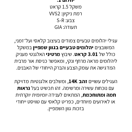
משקל 1.5 קראט
רמת ניקיון: VVS2
צבע: S-R
תעודה: GIA
עגילי יהלומים טבעיים צמודים בעיצוב קלאסי ועל־זמני,
המשובצים
יהלומים טבעיים בגוון שמפיין
במשקל
כולל של
3.01 קראט
. שיבוץ
מרטיני
האלגנטי מעניק
ליהלומים מראה מרחף ונקי, ומאפשר כניסת אור מרבית
המדגישה את עומק הצבע והברק הייחודי של האבנים.
העגילים עשויים
זהב 14K
, ומשלבים אלגנטיות מדויקת
עם נוכחות עשירה ומרשימה. זהו תכשיט בעל
נראות
חמה ומתוחכמת
, המתאים לענידה יומיומית יוקרתית
או לאירועים מיוחדים, כפריט קלאסי עם טוויסט ייחודי
בזכות גוון השמפיין.