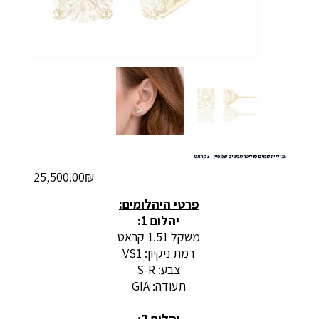
עגילי יהלומים סוליטר טבעיים שמפיין - 3 קראט
מחיר
‏25,500.00 ‏₪
פרטי היהלומים:
יהלום 1:
משקל 1.51 קראט
רמת ניקיון: VS1
צבע: S-R
תעודה: GIA
יהלום 2: