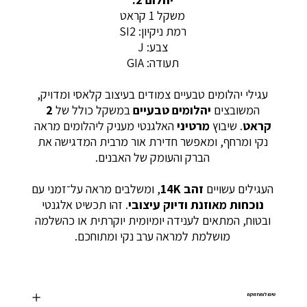
משקל 1 קראט
רמת ניקיון: SI2
צבע: J
תעודה: GIA
עגילי יהלומים טבעיים צמודים בעיצוב קלאסי ומדויק,
המשובצים
יהלומים טבעיים
במשקל כולל של
2
קראט
. שיבוץ
מרטיני
האלגנטי מעניק ליהלומים מראה
נקי ומרחף, ומאפשר חדירת אור מרבית המדגישה את
הברק והעומק של האבנים.
העגילים עשויים
זהב 14K
, ומשלבים מראה על־זמני עם
נוכחות מאוזנת ודיוק עיצובי
. זהו תכשיט אלגנטי
ובטוח, המתאים לענידה יומיומית יוקרתית או כהשלמה
מושלמת למראה ערב נקי ומתוחכם.
טיפול ותחזוקה