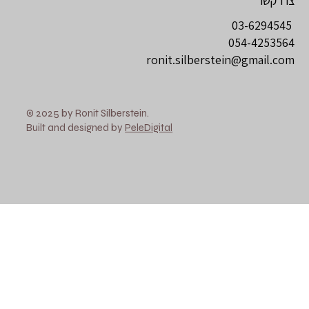
צרו קשר
03-6294545
054-4253564
ronit.silberstein@gmail.com
© 2025 by Ronit Silberstein.
Built and designed by
PeleDigital