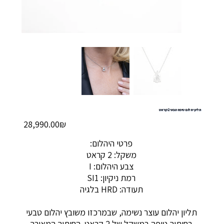
תליון יהלום טיפה טבעי 2 קראט
מחיר
‏28,990.00 ‏₪
פרטי היהלום:
משקל: 2 קראט
צבע היהלום: I
רמת ניקיון: SI1
תעודה: HRD בלגיה
תליון יהלום עוצר נשימה, שבמרכזו משובץ יהלום טבעי
בחיתוך טיפה במשקל של 2 קראט. החיתוך המאורך