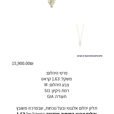
תליון יהלום מרקיזה טבעי 1.6 קראט
מחיר
‏15,900.00 ‏₪
פרטי היהלום:
משקל: 1.63 קראט
צבע היהלום: M
רמת ניקיון: SI1
תעודה: GIA
תליון יהלום אלגנטי ובעל נוכחות, שבמרכזו משובץ
יהלום טבעי בחיתוך מרקיזה
במשקל של
1.63