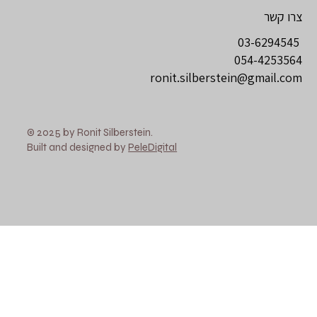
צרו קשר
03-6294545
054-4253564
ronit.silberstein@gmail.com
© 2025 by Ronit Silberstein.
Built and designed by
PeleDigital