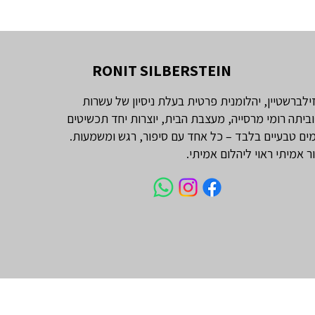
RONIT SILBERSTEIN
זילברשטיין, יהלומנית פרטית בעלת ניסיון של עשרות
וביתה רומי מרסייה, מעצבת הבית, יוצרות יחד תכשיטים
ים טבעיים בלבד – כל אחד עם סיפור, רגש ומשמעות.
ור אמיתי ראוי ליהלום אמיתי.
עי מרקיזה 1 קראט
טבעת אירוסין יהלום אובל 1 קראט
יהלום טבעי אמרלד 1 קראט
LARGE - שרשרת יהלומים 'בזל'
יהלומי צד וינטג׳
טיפאני
מחיר
מחיר
מחיר
מחיר