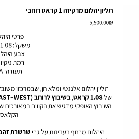
תליון יהלום מרקיזה 1 קראט רוחבי
מחיר
‏5,500.00 ‏₪
פרטי היהל
משקל: 1.08 קראט
צבע היהלום
רמת ניקיון: 2
תעודה: GIA
תליון יהלום אלגנטי ומלא חן, שבמרכזו משוב
של
1.08 קראט
,
בשיבוץ לרוחב (EAST–WEST)
השיבוץ האופקי מדגיש את הקווים המאורכים של
הקלאסי
היהלום מרחף בעדינות על גבי
שרשרת זהב 14K עדינ