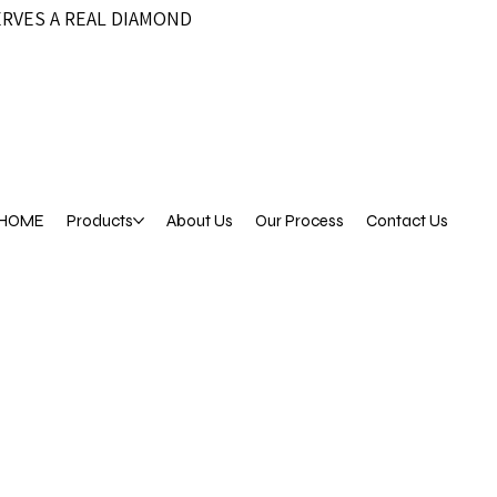
ERVES A REAL DIAMOND
HOME
Products
About Us
Our Process
Contact Us