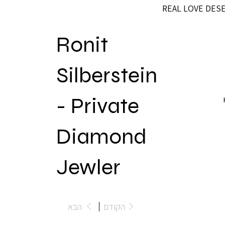
REAL LOVE DES
Ronit
Silberstein
- Private
Diamond
Jewler
הקודם
הבא