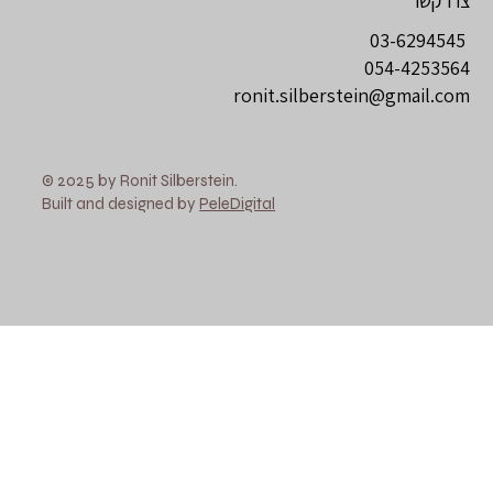
צרו קשר
03-6294545
054-4253564
ronit.silberstein@gmail.com
© 2025 by Ronit Silberstein.
Built and designed by
PeleDigital