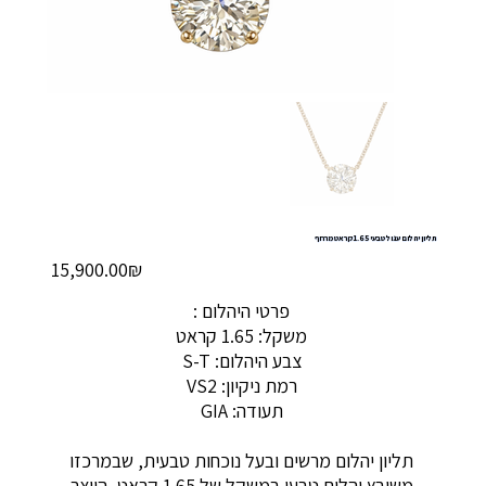
תליון יהלום עגול טבעי 1.65 קראט מרחף
מחיר
‏15,900.00 ‏₪
פרטי היהלום :
משקל: 1.65 קראט
צבע היהלום: S-T
רמת ניקיון: VS2
תעודה: GIA
תליון יהלום מרשים ובעל נוכחות טבעית, שבמרכזו
משובץ יהלום טבעי במשקל של 1.65 קראט, היוצר