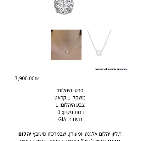
תליון יהלום עגול טבעי 1 קראט מרחף
מחיר
‏7,900.00 ‏₪
פרטי היהלום:
משקל: 1 קראט
צבע היהלום: L
רמת ניקיון: I1
תעודה: GIA
תליון יהלום אלגנטי ומעודן, שבמרכזו משובץ
יהלום
טבעי
במשקל של
1 קראט
, המעניק תחושת ריחוף