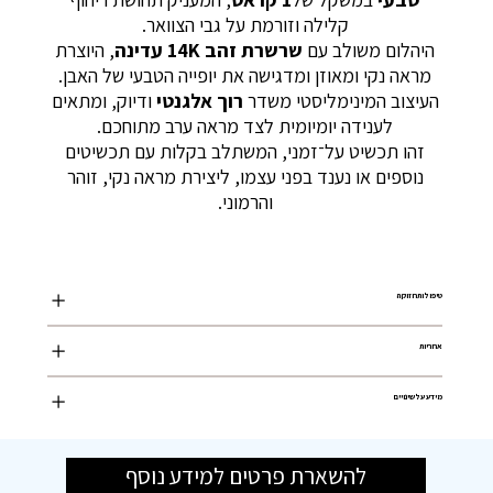
קלילה וזורמת על גבי הצוואר.
היהלום משולב עם
שרשרת זהב 14K עדינה
, היוצרת
מראה נקי ומאוזן ומדגישה את יופייה הטבעי של האבן.
העיצוב המינימליסטי משדר
רוך אלגנטי
ודיוק, ומתאים
לענידה יומיומית לצד מראה ערב מתוחכם.
זהו תכשיט על־זמני, המשתלב בקלות עם תכשיטים
נוספים או נענד בפני עצמו, ליצירת מראה נקי, זוהר
והרמוני.
טיפול ותחזוקה
אחריות
מידע על שינויים
להשארת פרטים למידע נוסף