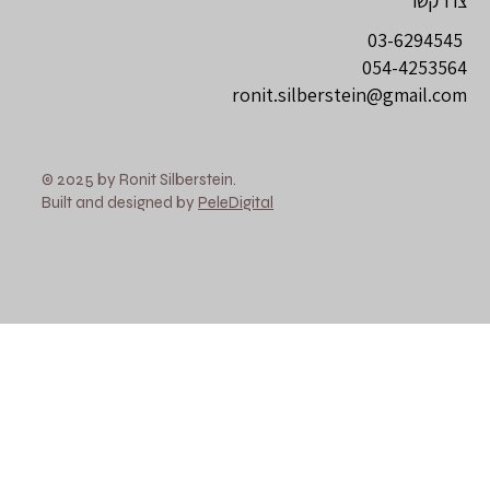
צרו קשר
03-6294545
054-4253564
ronit.silberstein@gmail.com
© 2025 by Ronit Silberstein.
Built and designed by
PeleDigital