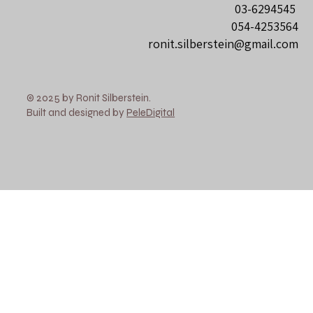
03-6294545
054-4253564
ronit.silberstein@gmail.com
© 2025 by Ronit Silberstein.
Built and designed by
PeleDigital