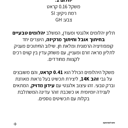
משקל 0.16 קראט
רמת ניקיון: SI
צבע: GH
תליון יהלומים אלגנטי ומעודן, המשלב
יהלומים טבעיים
בחיתוך אובל וחיתוך מרקיזה
, היוצרים יחד
קומפוזיציה הרמונית ומלאת חן. שילוב החיתוכים מעניק
לתליון מראה זורם ומעניין, עם משחק עדין בין קווים רכים
לקצוות מחודדים.
משקל היהלומים הכולל הוא
0.41 קראט
, והם משובצים
על גבי
זהב 14K
, ליצירת תכשיט בעל נראות מאוזנת
וברק טבעי. זהו עיצוב אלגנטי עם
עידון מדויק
, המתאים
לענידה יומיומית או כשכבת זוהר עדינה המשתלבת
בקלות עם תכשיטים נוספים.
טיפול ותחזוקה