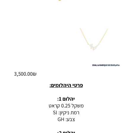
תליון OVAL & MARQUISE DUO
מחיר
‏3,500.00 ‏₪
פרטי היהלומים:
יהלום 1:
משקל 0.25 קראט
רמת ניקיון: SI
צבע: GH
יהלום 2: