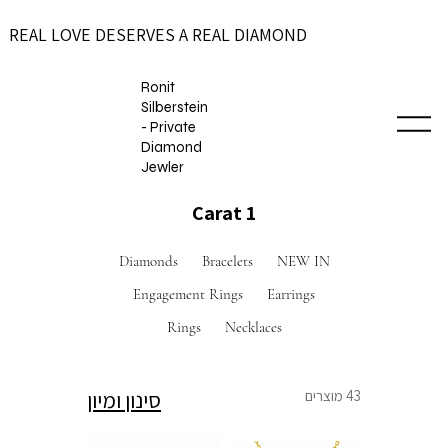
REAL LOVE DESERVES A REAL DIAMOND
Ronit
Silberstein
- Private
Diamond
Jewler
1 Carat
Diamonds
Bracelets
NEW IN
Engagement Rings
Earrings
Rings
Necklaces
43 מוצרים
סינון ומיון