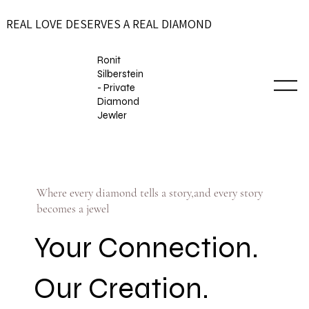
REAL LOVE DESERVES A REAL DIAMOND
Ronit
Silberstein
- Private
Diamond
Jewler
Where every diamond tells a story,and every story
becomes a jewel
Your Connection.
Our Creation.