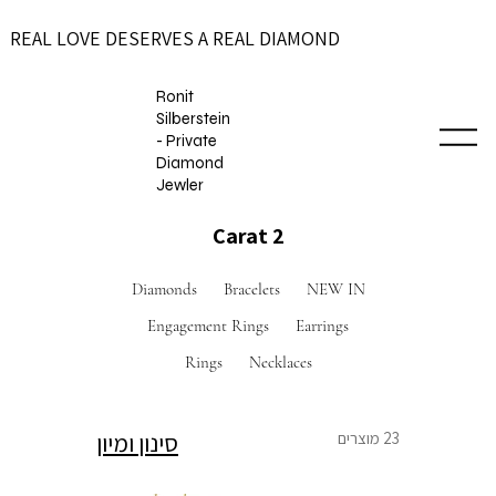
REAL LOVE DESERVES A REAL DIAMOND
Ronit
Silberstein
- Private
Diamond
Jewler
2 Carat
Diamonds
Bracelets
NEW IN
Engagement Rings
Earrings
Rings
Necklaces
23 מוצרים
סינון ומיון