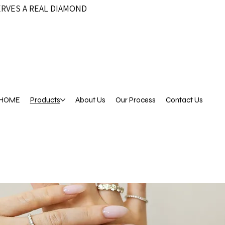
ERVES A REAL DIAMOND
HOME
Products
About Us
Our Process
Contact Us