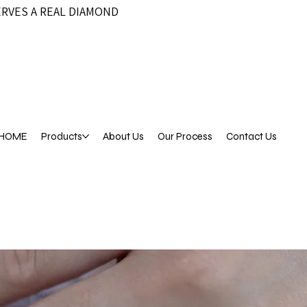
ERVES A REAL DIAMOND
HOME
Products
About Us
Our Process
Contact Us