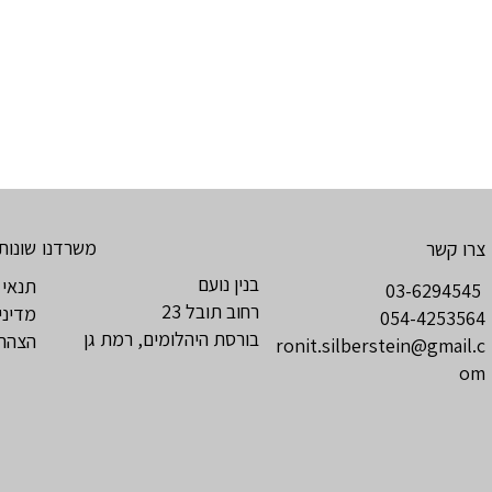
שונות
משרדנו
צרו קשר
בנין נועם
תנאי 
03-6294545
רחוב תובל 23
מדיני
054-4253564
בורסת היהלומים, רמת גן
הצהרת
ronit.silberstein@gmail.c
om