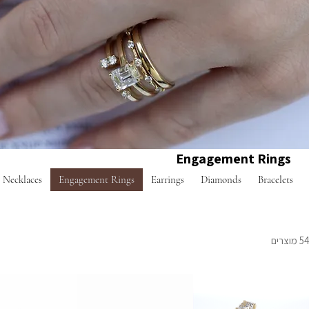
Engagement Rings
Necklaces
Engagement Rings
Earrings
Diamonds
Bracelets
5 מוצרים