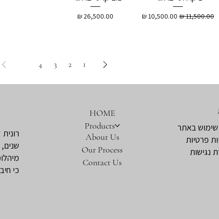
מחיר רגיל
מחיר מבצע
מחיר
5
4
3
2
1
HOME
Products
שימוש באתר
רונית 
About Us
ות פרטיות
שנים, 
Our Process
 נגישות
מיהלומ
Contact Us
כי חיב