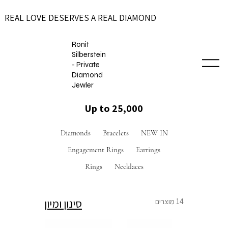
REAL LOVE DESERVES A REAL DIAMOND
Ronit
Silberstein
- Private
Diamond
Jewler
Up to 25,000
Diamonds
Bracelets
NEW IN
Engagement Rings
Earrings
Rings
Necklaces
סינון ומיון
14 מוצרים