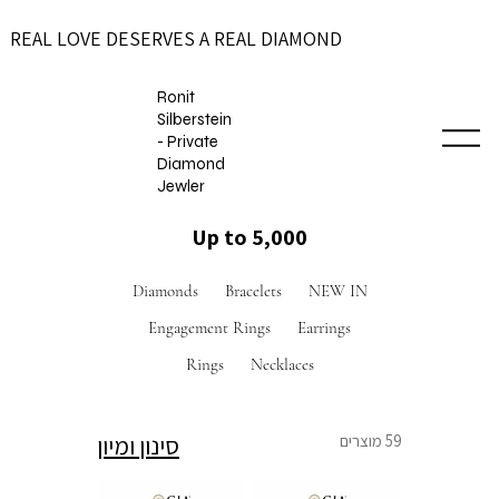
REAL LOVE DESERVES A REAL DIAMOND
Ronit
Silberstein
- Private
Diamond
Jewler
Up to 5,000
Diamonds
Bracelets
NEW IN
Engagement Rings
Earrings
Rings
Necklaces
59 מוצרים
סינון ומיון