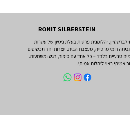
RONIT SILBERSTEIN
זילברשטיין, יהלומנית פרטית בעלת ניסיון של עשרות
וביתה רומי מרסייה, מעצבת הבית, יוצרות יחד תכשיטים
ים טבעיים בלבד – כל אחד עם סיפור, רגש ומשמעות.
ור אמיתי ראוי ליהלום אמיתי.
עי מרקיזה 1 קראט
טבעת אירוסין יהלום אובל 1 קראט
יהלום טבעי אמרלד 1 קראט
LARGE - שרשרת יהלומים 'בזל'
יהלומי צד וינטג׳
טיפאני
מחיר
מחיר
מחיר
מחיר