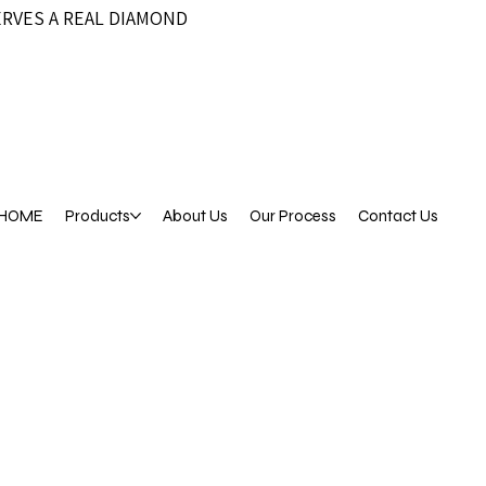
ERVES A REAL DIAMOND
HOME
Products
About Us
Our Process
Contact Us