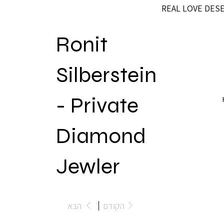
REAL LOVE DES
Ronit
Silberstein
- Private
Diamond
Jewler
הקודם
הבא