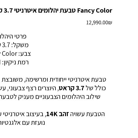
Fancy Color טבעת יהלומים איטרניטי 3.7 קראט
מחיר
‏12,990.00 ‏₪
פרטי היהלו
משקל: 3.7 קראט
צבע: Fancy Color
רמת ניקיון: VS-SI
טבעת איטרניטי ייחודית ומרשימה, משובצת
י
כולל של
3.7 קראט
, היוצרים רצף צבעוני, ע
שילוב היהלומים הצבעוניים מעניק לטבעת נו
הטבעת עשויה
זהב 14K
, בעיצוב איטרניטי 
נועזת עם אלגנטיו