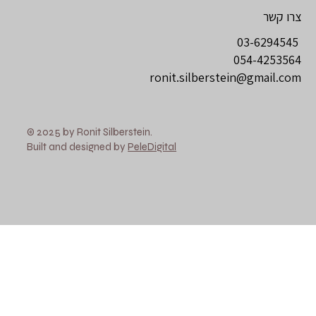
צרו קשר
03-6294545
054-4253564
ronit.silberstein@gmail.com
© 2025 by Ronit Silberstein.
Built and designed by
PeleDigital