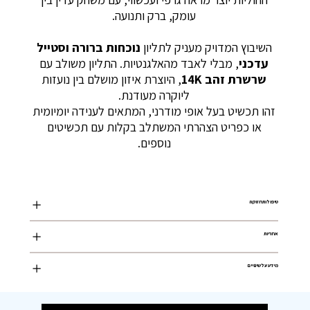
עומק, ברק ותנועה.
השיבוץ המדויק מעניק לתליון
נוכחות ברורה וסטייל
עדכני
, מבלי לאבד מהאלגנטיות. התליון משולב עם
שרשרת זהב 14K
, היוצרת איזון מושלם בין נועזות
ליוקרה מעודנת.
זהו תכשיט בעל אופי מודרני, המתאים לענידה יומיומית
או כפריט הצהרתי המשתלב בקלות עם תכשיטים
נוספים.
טיפול ותחזוקה
אחריות
מידע על שינויים